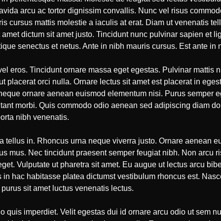
avida arcu ac tortor dignissim convallis. Nunc vel risus comm
s cursus mattis molestie a iaculis at erat. Diam ut venenatis tel
amet dictum sit amet justo. Tincidunt nunc pulvinar sapien et l
tique senectus et netus. Ante in nibh mauris cursus. Est ante in 
vel eros. Tincidunt ornare massa eget egestas. Pulvinar mattis 
ut placerat orci nulla. Ornare lectus sit amet est placerat in ege
es neque ornare aenean euismod elementum nisi. Purus semper eg
itant morbi. Quis commodo odio aenean sed adipiscing diam done
orta nibh venenatis.
a tellus in. Rhoncus urna neque viverra justo. Ornare aenean e
lus mus. Nec tincidunt praesent semper feugiat nibh. Non arcu r
eget. Vulputate ut pharetra sit amet. Eu augue ut lectus arcu b
s in hac habitasse platea dictumst vestibulum rhoncus est. Nascet
 purus sit amet luctus venenatis lectus.
 quis imperdiet. Velit egestas dui id ornare arcu odio ut sem nul