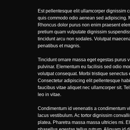
Est pellentesque elit ullamcorper dignissim cr
quis commodo odio aenean sed adipiscing. Mon
Rhoncus dolor purus non enim praesent elem
pretium quam vulputate dignissim suspendisse 
tincidunt arcu non sodales. Volutpat maecena
penatibus et magnis.
Tincidunt ornare massa eget egestas purus vi
pulvinar. Elementum eu facilisis sed odio mo
volutpat consequat. Morbi tristique senectus e
Consectetur adipiscing elit pellentesque habi
faucibus vitae aliquet nec ullamcorper sit. 
leo in vitae.
Condimentum id venenatis a condimentum vita
lacus vestibulum. Ac tortor dignissim convalli
platea. Pharetra massa massa ultricies mi. El
phasellus egestas tellus rutrum. Aliquam id 