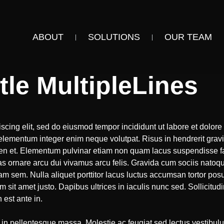
ABOUT
SOLUTIONS
OUR TEAM
tle MultipleLines
scing elit, sed do eiusmod tempor incididunt ut labore et dolore 
elementum integer enim neque volutpat. Risus in hendrerit gr
ien et. Elementum pulvinar etiam non quam lacus suspendisse fa
cras ornare arcu dui vivamus arcu felis. Gravida cum sociis na
m sem. Nulla aliquet porttitor lacus luctus accumsan tortor po
m sit amet justo. Dapibus ultrices in iaculis nunc sed. Sollicitudi
est ante in.
in pellentesque massa. Molestie ac feugiat sed lectus vestibulum 