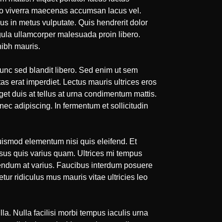
odo viverra maecenas accumsan lacus vel.
lus in metus vulputate. Quis hendrerit dolor
igula ullamcorper malesuada proin libero.
nibh mauris.
nunc sed blandit libero. Sed enim ut sem
stas erat imperdiet. Lectus mauris ultrices eros
et duis at tellus at urna condimentum mattis.
c adipiscing. In fermentum et sollicitudin
uismod elementum nisi quis eleifend. Et
isus quis varius quam. Ultrices mi tempus
ibendum at varius. Faucibus interdum posuere
ur ridiculus mus mauris vitae ultricies leo
la. Nulla facilisi morbi tempus iaculis urna