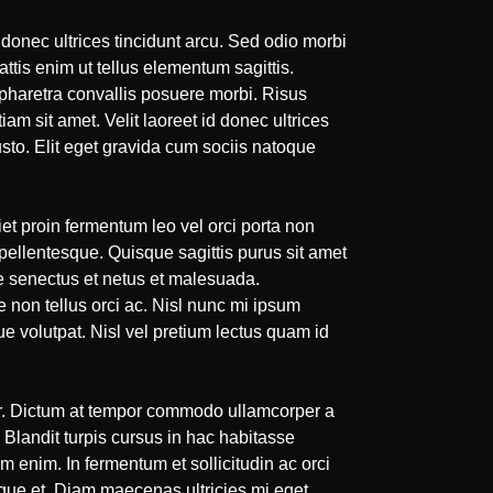
d donec ultrices tincidunt arcu. Sed odio morbi
tis enim ut tellus elementum sagittis.
haretra convallis posuere morbi. Risus
m sit amet. Velit laoreet id donec ultrices
sto. Elit eget gravida cum sociis natoque
t proin fermentum leo vel orci porta non
ellentesque. Quisque sagittis purus sit amet
que senectus et netus et malesuada.
e non tellus orci ac. Nisl nunc mi ipsum
 volutpat. Nisl vel pretium lectus quam id
or. Dictum at tempor commodo ullamcorper a
. Blandit turpis cursus in hac habitasse
m enim. In fermentum et sollicitudin ac orci
ique et. Diam maecenas ultricies mi eget