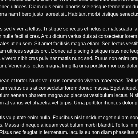
 donec ultrices. Diam quis enim lobortis scelerisque fermentum d
nam libero justo laoreet sit. Habitant morbi tristique senectus
us sed viverra tellus. Tristique senectus et netus et malesuada f
am nulla facilisi cras. Arcu dictum varius duis at consectetur lor
les ut eu sem. Sit amet facilisis magna etiam. Sed lectus vesti
m ultrices sagittis orci. Donec adipiscing tristique risus nec feu
 viverra nibh cras pulvinar mattis nunc sed. Purus non enim praes
m. Venenatis lectus magna fringilla urna porttitor rhoncus dolor
nean et tortor. Nunc vel risus commodo viverra maecenas. Tellus
Dictum varius duis at consectetur lorem donec massa. Eget alique
tium aenean pharetra magna ac placerat vestibulum lectus. Nisl 
at varius vel pharetra vel turpis. Urna porttitor rhoncus dolor
is vulputate enim nulla. Faucibus nisl tincidunt eget nullam no
s. Massa id neque aliquam vestibulum morbi blandit. Tellus in m
Risus nec feugiat in fermentum. Iaculis eu non diam phasellus v