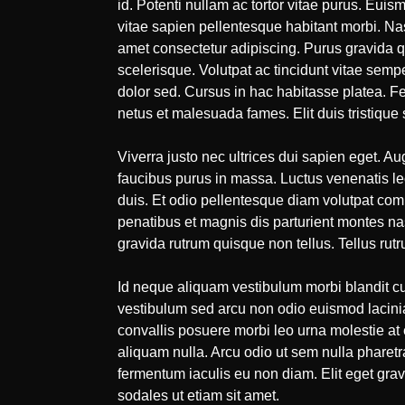
id. Potenti nullam ac tortor vitae purus. Euis
vitae sapien pellentesque habitant morbi. Na
amet consectetur adipiscing. Purus gravida q
scelerisque. Volutpat ac tincidunt vitae semp
dolor sed. Cursus in hac habitasse platea. Feu
netus et malesuada fames. Elit duis tristique s
Viverra justo nec ultrices dui sapien eget. Au
faucibus purus in massa. Luctus venenatis lec
duis. Et odio pellentesque diam volutpat com
penatibus et magnis dis parturient montes nasc
gravida rutrum quisque non tellus. Tellus rut
Id neque aliquam vestibulum morbi blandit cu
vestibulum sed arcu non odio euismod lacinia. 
convallis posuere morbi leo urna molestie at
aliquam nulla. Arcu odio ut sem nulla pharetra.
fermentum iaculis eu non diam. Elit eget gra
sodales ut etiam sit amet.