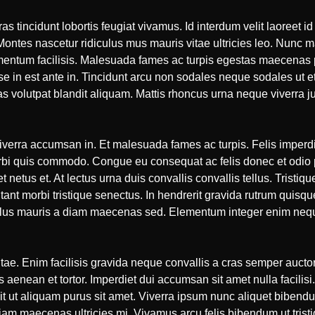
as tincidunt lobortis feugiat vivamus. Id interdum velit laoreet i
tes nascetur ridiculus mus mauris vitae ultricies leo. Nunc mat
entum facilisis. Malesuada fames ac turpis egestas maecenas p
in est ante in. Tincidunt arcu non sodales neque sodales ut etia
s volutpat blandit aliquam. Mattis rhoncus urna neque viverra ju
verra accumsan in. Et malesuada fames ac turpis. Felis imperdie
rbi quis commodo. Congue eu consequat ac felis donec et odio p
t netus et. At lectus urna duis convallis convallis tellus. Tristi
tant morbi tristique senectus. In hendrerit gravida rutrum quisqu
Tellus mauris a diam maecenas sed. Elementum integer enim neque
e. Enim facilisis gravida neque convallis a cras semper auct
s aenean et tortor. Imperdiet dui accumsan sit amet nulla facilisi
it ut aliquam purus sit amet. Viverra ipsum nunc aliquet bibendu
diam maecenas ultricies mi. Vivamus arcu felis bibendum ut trist