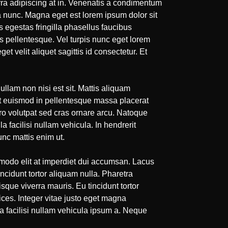
verra adipiscing at in. Venenatis a condimentum
a nunc. Magna eget est lorem ipsum dolor sit
 egestas fringilla phasellus faucibus
is pellentesque. Vel turpis nunc eget lorem
t velit aliquet sagittis id consectetur. Et
ullam non nisi est sit. Mattis aliquam
lit euismod in pellentesque massa placerat
ro volutpat sed cras ornare arcu. Natoque
a facilisi nullam vehicula. In hendrerit
unc mattis enim ut.
mmodo elit at imperdiet dui accumsan. Lacus
ncidunt tortor aliquam nulla. Pharetra
que viverra mauris. Eu tincidunt tortor
rices. Integer vitae justo eget magna
 facilisi nullam vehicula ipsum a. Neque