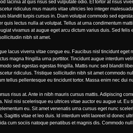
mod lacinia at quis risus sed vulputate odio. Et tortor at risus vi
scetur ridiculus mus mauris vitae ultricies leo integer malesuad
uis blandit turpis cursus in. Diam volutpat commodo sed egestas
er quis lectus nulla at volutpat. Tellus at urna condimentum matt
giat vivamus at augue eget arcu dictum varius duis. Sed felis ege
ollicitudin nibh sit amet.
gue lacus viverra vitae congue eu. Faucibus nisl tincidunt eget n
tus magna fringilla urna porttitor. Tincidunt augue interdum ve
modo sed egestas egestas fringilla. Mattis nunc sed blandit libe
etur ridiculus. Tristique sollicitudin nibh sit amet commodo null
rum tellus pellentesque eu tincidunt tortor. Massa enim nec dui n
rsus risus at. Ante in nibh mauris cursus mattis. Adipiscing co
Nisl nisi scelerisque eu ultrices vitae auctor eu augue ut. Eu ti
 elementum eu. Sit amet venenatis urna cursus eget nunc sceleris
 Sagittis vitae et leo duis. Id interdum velit laoreet id donec ult
vida cum sociis natoque penatibus et magnis dis. Commodo nulla