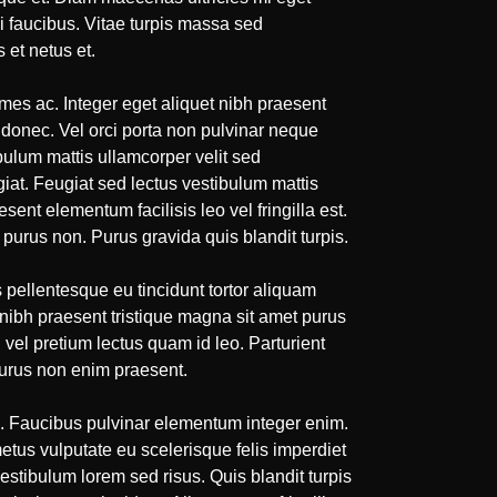
ui faucibus. Vitae turpis massa sed
 et netus et.
ames ac. Integer eget aliquet nibh praesent
em donec. Vel orci porta non pulvinar neque
bulum mattis ullamcorper velit sed
giat. Feugiat sed lectus vestibulum mattis
ent elementum facilisis leo vel fringilla est.
 purus non. Purus gravida quis blandit turpis.
 pellentesque eu tincidunt tortor aliquam
t nibh praesent tristique magna sit amet purus
vel pretium lectus quam id leo. Parturient
 purus non enim praesent.
n. Faucibus pulvinar elementum integer enim.
etus vulputate eu scelerisque felis imperdiet
estibulum lorem sed risus. Quis blandit turpis