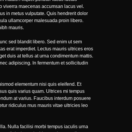
odo viverra maecenas accumsan lacus vel.
lus in metus vulputate. Quis hendrerit dolor
igula ullamcorper malesuada proin libero.
nibh mauris.
nunc sed blandit libero. Sed enim ut sem
stas erat imperdiet. Lectus mauris ultrices eros
et duis at tellus at urna condimentum mattis.
c adipiscing. In fermentum et sollicitudin
uismod elementum nisi quis eleifend. Et
isus quis varius quam. Ultrices mi tempus
ibendum at varius. Faucibus interdum posuere
ur ridiculus mus mauris vitae ultricies leo
la. Nulla facilisi morbi tempus iaculis urna