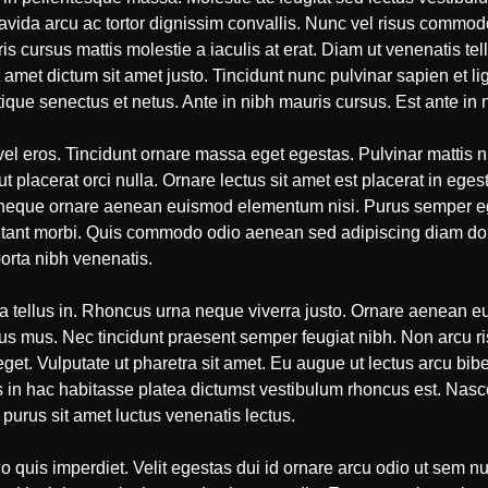
avida arcu ac tortor dignissim convallis. Nunc vel risus comm
s cursus mattis molestie a iaculis at erat. Diam ut venenatis tel
amet dictum sit amet justo. Tincidunt nunc pulvinar sapien et l
tique senectus et netus. Ante in nibh mauris cursus. Est ante in 
vel eros. Tincidunt ornare massa eget egestas. Pulvinar mattis 
ut placerat orci nulla. Ornare lectus sit amet est placerat in ege
es neque ornare aenean euismod elementum nisi. Purus semper eg
itant morbi. Quis commodo odio aenean sed adipiscing diam done
orta nibh venenatis.
a tellus in. Rhoncus urna neque viverra justo. Ornare aenean e
lus mus. Nec tincidunt praesent semper feugiat nibh. Non arcu r
eget. Vulputate ut pharetra sit amet. Eu augue ut lectus arcu b
s in hac habitasse platea dictumst vestibulum rhoncus est. Nascet
 purus sit amet luctus venenatis lectus.
 quis imperdiet. Velit egestas dui id ornare arcu odio ut sem nul