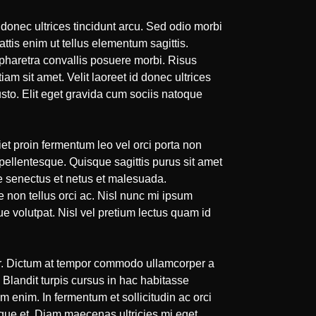
d donec ultrices tincidunt arcu. Sed odio morbi
tis enim ut tellus elementum sagittis.
haretra convallis posuere morbi. Risus
m sit amet. Velit laoreet id donec ultrices
sto. Elit eget gravida cum sociis natoque
t proin fermentum leo vel orci porta non
ellentesque. Quisque sagittis purus sit amet
que senectus et netus et malesuada.
e non tellus orci ac. Nisl nunc mi ipsum
 volutpat. Nisl vel pretium lectus quam id
or. Dictum at tempor commodo ullamcorper a
. Blandit turpis cursus in hac habitasse
m enim. In fermentum et sollicitudin ac orci
ique et. Diam maecenas ultricies mi eget