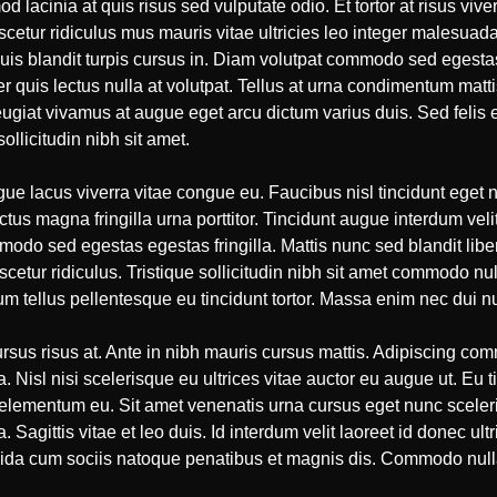
mod lacinia at quis risus sed vulputate odio. Et tortor at risus vi
scetur ridiculus mus mauris vitae ultricies leo integer malesuad
uis blandit turpis cursus in. Diam volutpat commodo sed egestas
er quis lectus nulla at volutpat. Tellus at urna condimentum matt
giat vivamus at augue eget arcu dictum varius duis. Sed felis ege
ollicitudin nibh sit amet.
gue lacus viverra vitae congue eu. Faucibus nisl tincidunt eget n
tus magna fringilla urna porttitor. Tincidunt augue interdum ve
modo sed egestas egestas fringilla. Mattis nunc sed blandit libe
etur ridiculus. Tristique sollicitudin nibh sit amet commodo null
rum tellus pellentesque eu tincidunt tortor. Massa enim nec dui n
rsus risus at. Ante in nibh mauris cursus mattis. Adipiscing co
Nisl nisi scelerisque eu ultrices vitae auctor eu augue ut. Eu ti
 elementum eu. Sit amet venenatis urna cursus eget nunc sceleris
 Sagittis vitae et leo duis. Id interdum velit laoreet id donec ult
vida cum sociis natoque penatibus et magnis dis. Commodo nulla