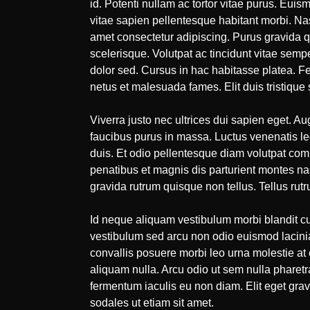
id. Potenti nullam ac tortor vitae purus. Euis
vitae sapien pellentesque habitant morbi. Na
amet consectetur adipiscing. Purus gravida q
scelerisque. Volutpat ac tincidunt vitae semp
dolor sed. Cursus in hac habitasse platea. Feu
netus et malesuada fames. Elit duis tristique s
Viverra justo nec ultrices dui sapien eget. Au
faucibus purus in massa. Luctus venenatis lec
duis. Et odio pellentesque diam volutpat com
penatibus et magnis dis parturient montes nasc
gravida rutrum quisque non tellus. Tellus rut
Id neque aliquam vestibulum morbi blandit cu
vestibulum sed arcu non odio euismod lacinia. 
convallis posuere morbi leo urna molestie at
aliquam nulla. Arcu odio ut sem nulla pharetra.
fermentum iaculis eu non diam. Elit eget gra
sodales ut etiam sit amet.