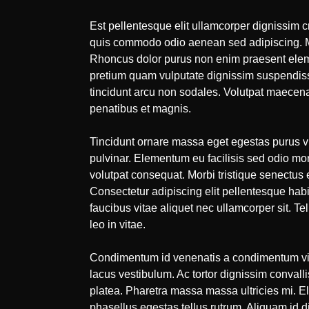
Est pellentesque elit ullamcorper dignissim cr
quis commodo odio aenean sed adipiscing. Mon
Rhoncus dolor purus non enim praesent elem
pretium quam vulputate dignissim suspendisse 
tincidunt arcu non sodales. Volutpat maecena
penatibus et magnis.
Tincidunt ornare massa eget egestas purus vi
pulvinar. Elementum eu facilisis sed odio mo
volutpat consequat. Morbi tristique senectus e
Consectetur adipiscing elit pellentesque habi
faucibus vitae aliquet nec ullamcorper sit. 
leo in vitae.
Condimentum id venenatis a condimentum vita
lacus vestibulum. Ac tortor dignissim convalli
platea. Pharetra massa massa ultricies mi. El
phasellus egestas tellus rutrum. Aliquam id 