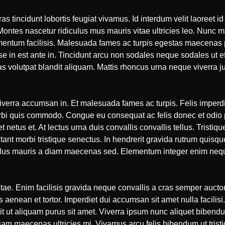
as tincidunt lobortis feugiat vivamus. Id interdum velit laoreet i
tes nascetur ridiculus mus mauris vitae ultricies leo. Nunc mat
entum facilisis. Malesuada fames ac turpis egestas maecenas p
in est ante in. Tincidunt arcu non sodales neque sodales ut etia
s volutpat blandit aliquam. Mattis rhoncus urna neque viverra ju
verra accumsan in. Et malesuada fames ac turpis. Felis imperdie
rbi quis commodo. Congue eu consequat ac felis donec et odio p
t netus et. At lectus urna duis convallis convallis tellus. Tristi
tant morbi tristique senectus. In hendrerit gravida rutrum quisqu
Tellus mauris a diam maecenas sed. Elementum integer enim neque
e. Enim facilisis gravida neque convallis a cras semper auct
s aenean et tortor. Imperdiet dui accumsan sit amet nulla facilisi
it ut aliquam purus sit amet. Viverra ipsum nunc aliquet bibendu
diam maecenas ultricies mi. Vivamus arcu felis bibendum ut trist