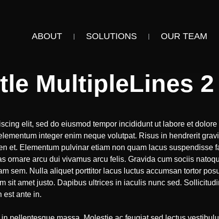
ABOUT
SOLUTIONS
OUR TEAM
le MultipleLines 2
scing elit, sed do eiusmod tempor incididunt ut labore et dolore 
elementum integer enim neque volutpat. Risus in hendrerit gr
ien et. Elementum pulvinar etiam non quam lacus suspendisse fa
cras ornare arcu dui vivamus arcu felis. Gravida cum sociis na
m sem. Nulla aliquet porttitor lacus luctus accumsan tortor po
m sit amet justo. Dapibus ultrices in iaculis nunc sed. Sollicitudi
est ante in.
in pellentesque massa. Molestie ac feugiat sed lectus vestibulum 