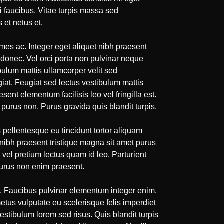
ui faucibus. Vitae turpis massa sed
 et netus et.
ames ac. Integer eget aliquet nibh praesent
em donec. Vel orci porta non pulvinar neque
bulum mattis ullamcorper velit sed
giat. Feugiat sed lectus vestibulum mattis
ent elementum facilisis leo vel fringilla est.
 purus non. Purus gravida quis blandit turpis.
 pellentesque eu tincidunt tortor aliquam
t nibh praesent tristique magna sit amet purus
vel pretium lectus quam id leo. Parturient
 purus non enim praesent.
n. Faucibus pulvinar elementum integer enim.
etus vulputate eu scelerisque felis imperdiet
estibulum lorem sed risus. Quis blandit turpis