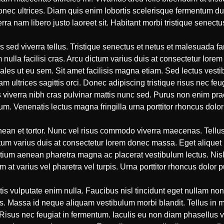
 donec ultrices. Diam quis enim lobortis scelerisque fermentum d
nam libero justo laoreet sit. Habitant morbi tristique senectus
us sed viverra tellus. Tristique senectus et netus et malesuada f
am nulla facilisi cras. Arcu dictum varius duis at consectetur lor
les ut eu sem. Sit amet facilisis magna etiam. Sed lectus vesti
m ultrices sagittis orci. Donec adipiscing tristique risus nec feu
 viverra nibh cras pulvinar mattis nunc sed. Purus non enim praes
m. Venenatis lectus magna fringilla urna porttitor rhoncus dolor
nean et tortor. Nunc vel risus commodo viverra maecenas. Tellus
Dictum varius duis at consectetur lorem donec massa. Eget alique
tium aenean pharetra magna ac placerat vestibulum lectus. Nisl 
at varius vel pharetra vel turpis. Urna porttitor rhoncus dolor
is vulputate enim nulla. Faucibus nisl tincidunt eget nullam no
s. Massa id neque aliquam vestibulum morbi blandit. Tellus in m
Risus nec feugiat in fermentum. Iaculis eu non diam phasellus v