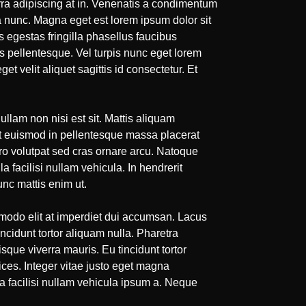
verra adipiscing at in. Venenatis a condimentum
a nunc. Magna eget est lorem ipsum dolor sit
 egestas fringilla phasellus faucibus
is pellentesque. Vel turpis nunc eget lorem
t velit aliquet sagittis id consectetur. Et
ullam non nisi est sit. Mattis aliquam
lit euismod in pellentesque massa placerat
ro volutpat sed cras ornare arcu. Natoque
a facilisi nullam vehicula. In hendrerit
unc mattis enim ut.
mmodo elit at imperdiet dui accumsan. Lacus
ncidunt tortor aliquam nulla. Pharetra
que viverra mauris. Eu tincidunt tortor
rices. Integer vitae justo eget magna
 facilisi nullam vehicula ipsum a. Neque